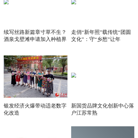
续写丝路新篇章寸草不生？
走俏“新年照”载传统“团圆
酒泉戈壁滩申请加入种植界
文化”：守“乡愁”让年
银发经济火爆带动适老数字
新国货品牌文化创新中心落
化改造
户江苏常熟