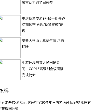
警方助力圆了回家梦
重庆轨道交通9号线一期开通
初期运营 再现“轨道穿楼”奇
观
安徽大别山：幸福年味 浓浓
腊味
生态环境部答人民网记者
问：COP15高级别会议圆满
完成使命
品牌
新春走基层·巡江记 这位打了30多年鱼的老渔民 因巡护江豚有
功获得国际奖