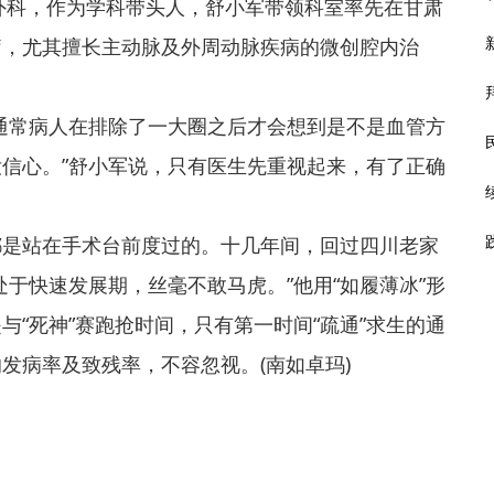
管外科，作为学科带头人，舒小军带领科室率先在甘肃
疗，尤其擅长主动脉及外周动脉疾病的微创腔内治
通常病人在排除了一大圈之后才会想到是不是血管方
信心。”舒小军说，只有医生先重视起来，有了正确
都是站在手术台前度过的。十几年间，回过四川老家
于快速发展期，丝毫不敢马虎。”他用“如履薄冰”形
“死神”赛跑抢时间，只有第一时间“疏通”求生的通
发病率及致残率，不容忽视。(南如卓玛)
如履薄冰