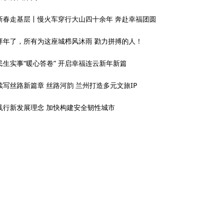
新春走基层丨慢火车穿行大山四十余年 奔赴幸福团圆
拜年了，所有为这座城栉风沐雨 勠力拼搏的人！
民生实事“暖心答卷” 开启幸福连云新年新篇
续写丝路新篇章 丝路河韵 兰州打造多元文旅IP
践行新发展理念 加快构建安全韧性城市