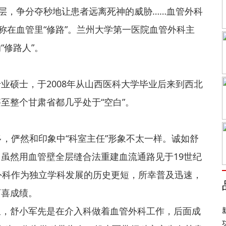
夹层，争分夺秒地让患者远离死神的威胁……血管外科
称在血管里“修路”。兰州大学第一医院血管外科主
“修路人”。
业硕士，于2008年从山西医科大学毕业后来到西北
至整个甘肃省都几乎处于“空白”。
多，俨然和印象中“科室主任”形象不太一样。诚如舒
虽然用血管壁全层缝合法重建血流通路见于19世纪
外科作为
独立
学科发展的历史更短，所幸普及迅速，
可喜成绩。
里，舒小军先是在介入科做着血管外科工作，后面成