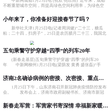
中新网成都1月25日电 (祝欢 尧欣雨)“近年来，成都
不断重塑城市空间，而提高绿色空间利用率，为绿色空
间多维度赋能，则是成都快速形
小年来了，你准备好迎接春节了吗？
新华社天津1月25日电(记者周润健)“二十三，糖瓜
粘；二十四，扫房子”，25日是农历腊月二十三，我国北
方过小年，南方则错后一天在腊月
五旬乘警守护穿越“四季”的列车20年
(新春走基层)五旬乘警守护穿越“四季”的列车20
年 中新网柳州1月25日电(梁荫发 黄勇 盛张磊)“手
机、钱包等贵重物品要拿好，上下
济南2名确诊病例的密接、次密接、重点人群已完成三轮核酸检测 结果均为阴性
1月25日下午，山东济南召开新冠肺炎疫情防控发布
会。 发布会上，济南市政府副秘书长、济南市新冠
肺炎疫情防控应急指挥领导小组综合
新春走军营：军营家书寄深情 幸福新家暖融融