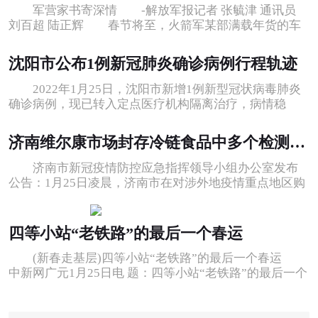
军营家书寄深情 -解放军报记者 张毓津 通讯员
刘百超 陆正辉 春节将至，火箭军某部满载年货的车
队，在群山深处蜿蜒前行。
沈阳市公布1例新冠肺炎确诊病例行程轨迹
2022年1月25日，沈阳市新增1例新型冠状病毒肺炎
确诊病例，现已转入定点医疗机构隔离治疗，病情稳
定。通过询问患者本人及家属，并结合相
济南维尔康市场封存冷链食品中多个检测样本初筛阳性
济南市新冠疫情防控应急指挥领导小组办公室发布
公告：1月25日凌晨，济南市在对涉外地疫情重点地区购
进的冷链食品进行追溯和抽检过程中
四等小站“老铁路”的最后一个春运
(新春走基层)四等小站“老铁路”的最后一个春运
中新网广元1月25日电 题：四等小站“老铁路”的最后一个
春运 作者 胡志强 邓