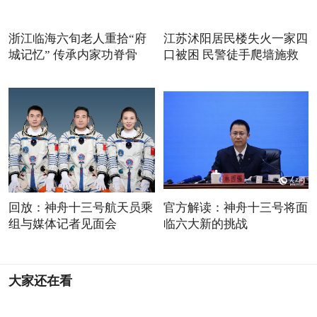
浙江临海六旬老人重拾“府
江苏沭阳居民楼失火一家四
城记忆” 传承内家功脊骨
口被困 民警徒手爬墙施救
回放：神舟十三号航天员乘
官方解读：神舟十三号将面
组与媒体记者见面会
临六大新的挑战
大家还在看