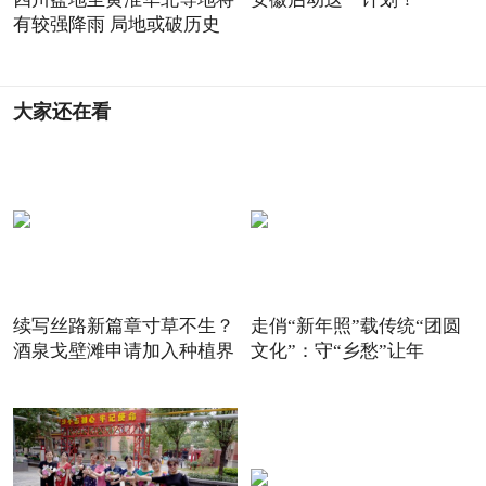
有较强降雨 局地或破历史
大家还在看
续写丝路新篇章寸草不生？
走俏“新年照”载传统“团圆
酒泉戈壁滩申请加入种植界
文化”：守“乡愁”让年