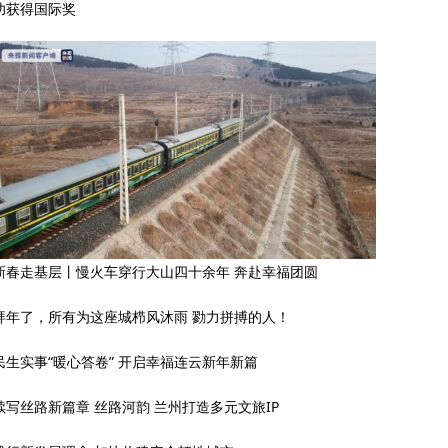
功获得国际奖
新春走基层丨慢火车穿行大山四十余年 奔赴幸福团圆
拜年了，所有为这座城栉风沐雨 勠力拼搏的人！
民生实事“暖心答卷” 开启幸福连云新年新篇
续写丝路新篇章 丝路河韵 兰州打造多元文旅IP