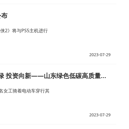
公布
蜘蛛侠2》将与PS5主机进行
2023-07-29
高质量发展调研行|生产向稳 转型向绿 投资向新——山东绿色低碳高质量发展一线见闻
名女工骑着电动车穿行其
2023-07-29