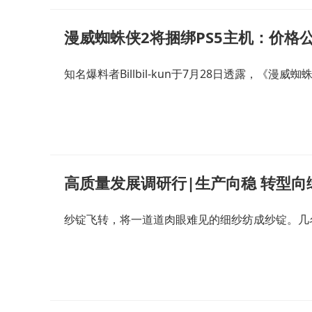
漫威蜘蛛侠2将捆绑PS5主机：价格
知名爆料者Billbil-kun于7月28日透露，《漫威
纱锭飞转，将一道道肉眼难见的细纱纺成纱锭。几