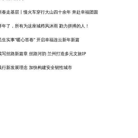
新春走基层丨慢火车穿行大山四十余年 奔赴幸福团圆
拜年了，所有为这座城栉风沐雨 勠力拼搏的人！
民生实事“暖心答卷” 开启幸福连云新年新篇
续写丝路新篇章 丝路河韵 兰州打造多元文旅IP
践行新发展理念 加快构建安全韧性城市