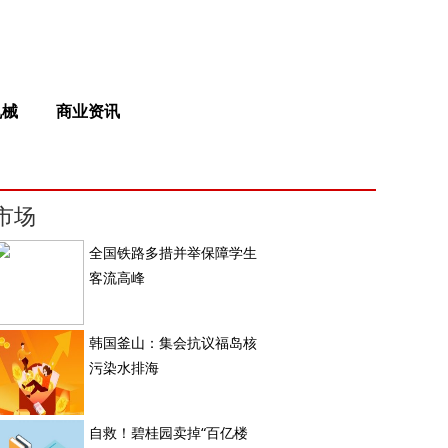
机械
商业资讯
市场
全国铁路多措并举保障学生
客流高峰
韩国釜山：集会抗议福岛核
污染水排海
自救！碧桂园卖掉“百亿楼