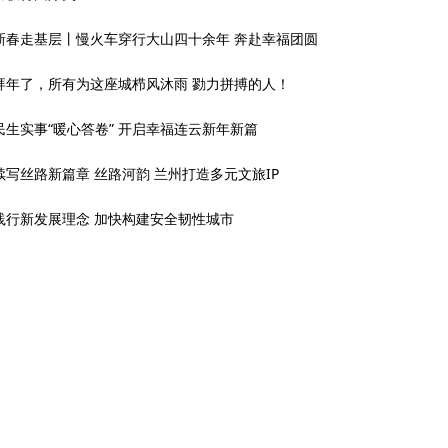
新春走基层丨慢火车穿行大山四十余年 奔赴幸福团圆
拜年了，所有为这座城栉风沐雨 勠力拼搏的人！
民生实事“暖心答卷” 开启幸福连云新年新篇
续写丝路新篇章 丝路河韵 兰州打造多元文旅IP
践行新发展理念 加快构建安全韧性城市