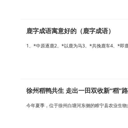
鹿字成语寓意好的（鹿字成语）
1、*中原逐鹿2、*以鹿为马3、*共挽鹿车4、*即
徐州稻鸭共生 走出一田双收新“稻”路
今年夏季，位于徐州白塘河东侧的睢宁县农业生物