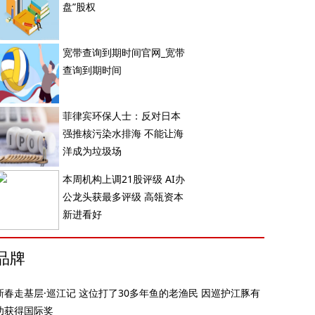
盘”股权
宽带查询到期时间官网_宽带
查询到期时间
菲律宾环保人士：反对日本
强推核污染水排海 不能让海
洋成为垃圾场
本周机构上调21股评级 AI办
公龙头获最多评级 高瓴资本
新进看好
品牌
新春走基层·巡江记 这位打了30多年鱼的老渔民 因巡护江豚有
功获得国际奖