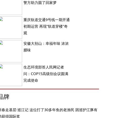
警方助力圆了回家梦
重庆轨道交通9号线一期开通
初期运营 再现“轨道穿楼”奇
观
安徽大别山：幸福年味 浓浓
腊味
生态环境部答人民网记者
问：COP15高级别会议圆满
完成使命
品牌
新春走基层·巡江记 这位打了30多年鱼的老渔民 因巡护江豚有
功获得国际奖