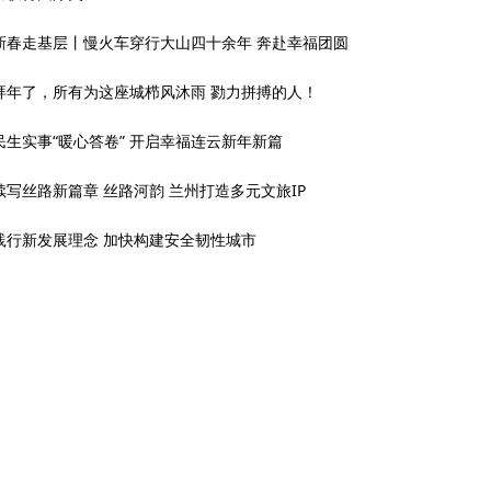
新春走基层丨慢火车穿行大山四十余年 奔赴幸福团圆
拜年了，所有为这座城栉风沐雨 勠力拼搏的人！
民生实事“暖心答卷” 开启幸福连云新年新篇
续写丝路新篇章 丝路河韵 兰州打造多元文旅IP
践行新发展理念 加快构建安全韧性城市