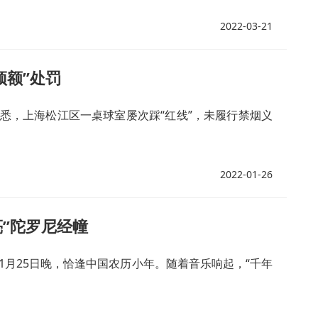
2022-03-21
顶额”处罚
获悉，上海松江区一桌球室屡次踩“红线”，未履行禁烟义
2022-01-26
亮”陀罗尼经幢
)1月25日晚，恰逢中国农历小年。随着音乐响起，“千年