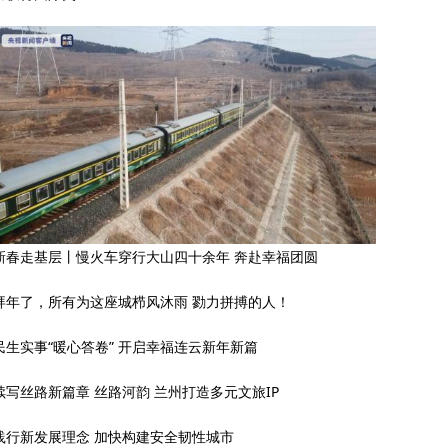
新春走基层丨慢火车穿行大山四十余年 奔赴幸福团圆
拜年了，所有为这座城栉风沐雨 勠力拼搏的人！
民生实事“暖心答卷” 开启幸福连云新年新篇
续写丝路新篇章 丝路河韵 兰州打造多元文旅IP
践行新发展理念 加快构建安全韧性城市