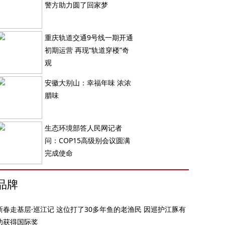
警方助力圆了回家梦
重庆轨道交通9号线一期开通
初期运营 再现“轨道穿楼”奇
观
安徽大别山：幸福年味 浓浓
腊味
生态环境部答人民网记者
问：COP15高级别会议圆满
完成使命
品牌
新春走基层·巡江记 这位打了30多年鱼的老渔民 因巡护江豚有
功获得国际奖