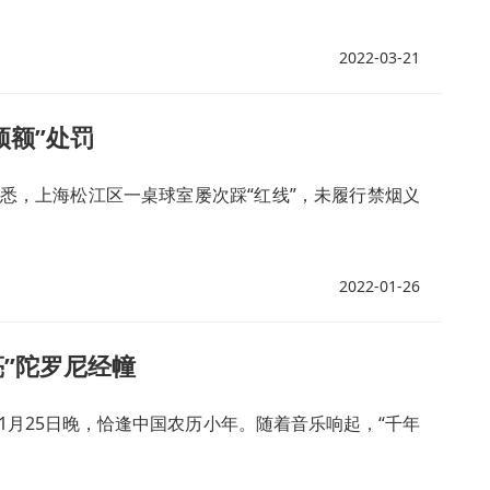
2022-03-21
顶额”处罚
获悉，上海松江区一桌球室屡次踩“红线”，未履行禁烟义
2022-01-26
亮”陀罗尼经幢
)1月25日晚，恰逢中国农历小年。随着音乐响起，“千年