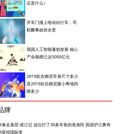
证是什么）
开车门撞上电动自行车，司
机酿事故担全责
我国人工智能蓬勃发展 核心
产业规模已达5000亿元
2019款吉姆尼车身尺寸多少
及2019款吉姆尼最小离地间
隙多少
品牌
新春走基层·巡江记 这位打了30多年鱼的老渔民 因巡护江豚有
功获得国际奖