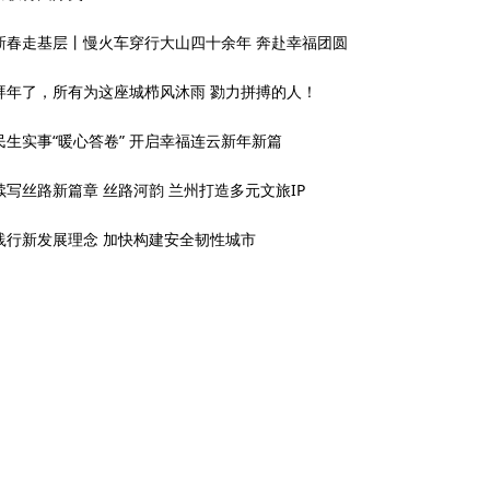
新春走基层丨慢火车穿行大山四十余年 奔赴幸福团圆
拜年了，所有为这座城栉风沐雨 勠力拼搏的人！
民生实事“暖心答卷” 开启幸福连云新年新篇
续写丝路新篇章 丝路河韵 兰州打造多元文旅IP
践行新发展理念 加快构建安全韧性城市