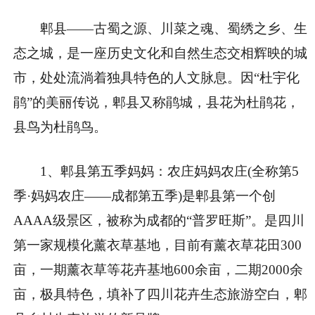
郫县——古蜀之源、川菜之魂、蜀绣之乡、生
态之城，是一座历史文化和自然生态交相辉映的城
市，处处流淌着独具特色的人文脉息。因“杜宇化
鹃”的美丽传说，郫县又称鹃城，县花为杜鹃花，
县鸟为杜鹃鸟。
1、郫县第五季妈妈：农庄妈妈农庄(全称第5
季·妈妈农庄——成都第五季)是郫县第一个创
AAAA级景区，被称为成都的“普罗旺斯”。是四川
第一家规模化薰衣草基地，目前有薰衣草花田300
亩，一期薰衣草等花卉基地600余亩，二期2000余
亩，极具特色，填补了四川花卉生态旅游空白，郫