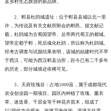
县乡村生态旅游的新品牌。
2、郫县杜鹃城遗址：位于郫县县城以北一里
许，为传说及有关文献所附会的郫邑。据文献记
载，杜鹃城为古蜀国望帝、丛帝两代蜀王的都城。
望帝定都于郫，死后魂化杜鹃，所以称为杜鹃城。
经考古调查与试掘结果表明，该城的始建时代不早
于西汉，可能为西汉郫县治所，距今已有二千多年
的历史，部分城墙还依稀可见。
3、天府玫瑰谷：占地1000亩，属于成都现代
农业创业园一期项目。园区内种植了玫瑰、薰衣
草、迷迭香、千层金等千种花卉苗木，组成了
以“现代农业观光、玫瑰花海休闲、浪漫文化度