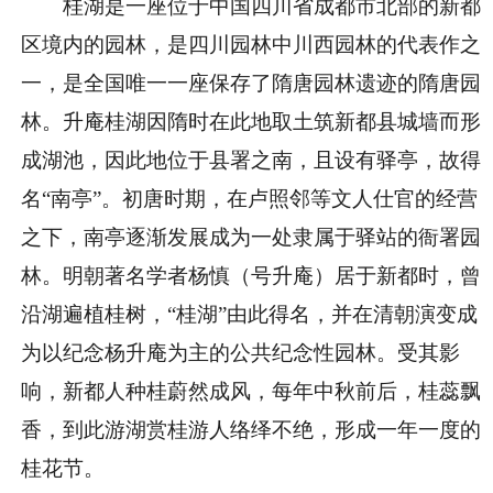
桂湖是一座位于中国四川省成都市北部的新都
区境内的园林，是四川园林中川西园林的代表作之
一，是全国唯一一座保存了隋唐园林遗迹的隋唐园
林。升庵桂湖因隋时在此地取土筑新都县城墙而形
成湖池，因此地位于县署之南，且设有驿亭，故得
名“南亭”。初唐时期，在卢照邻等文人仕官的经营
之下，南亭逐渐发展成为一处隶属于驿站的衙署园
林。明朝著名学者杨慎（号升庵）居于新都时，曾
沿湖遍植桂树，“桂湖”由此得名，并在清朝演变成
为以纪念杨升庵为主的公共纪念性园林。受其影
响，新都人种桂蔚然成风，每年中秋前后，桂蕊飘
香，到此游湖赏桂游人络绎不绝，形成一年一度的
桂花节。