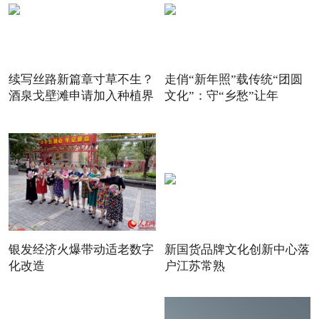
续写丝路新篇章寸草不生？
走俏“新年照”载传统“团圆
酒泉戈壁滩申请加入种植界
文化”：守“乡愁”让年
银发经济火爆带动适老数字
新国货品牌文化创新中心落
化改造
户江苏常熟