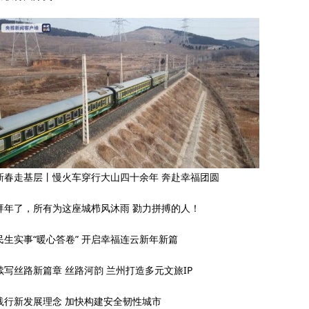
新春走基层丨慢火车穿行大山四十余年 奔赴幸福团圆
拜年了，所有为这座城栉风沐雨 勠力拼搏的人！
民生实事“暖心答卷” 开启幸福连云新年新篇
续写丝路新篇章 丝路河韵 兰州打造多元文旅IP
践行新发展理念 加快构建安全韧性城市