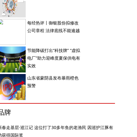
每经热评丨御银股份拟修改
公司章程 法律底线不能逾越
节能降碳打出“科技牌” “虚拟
电厂”助力迎峰度夏保供电有
实效
山东省蒙阴县发布暴雨橙色
预警
品牌
新春走基层·巡江记 这位打了30多年鱼的老渔民 因巡护江豚有
功获得国际奖