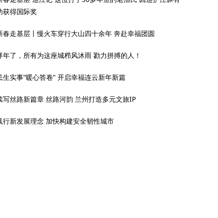
功获得国际奖
新春走基层丨慢火车穿行大山四十余年 奔赴幸福团圆
拜年了，所有为这座城栉风沐雨 勠力拼搏的人！
民生实事“暖心答卷” 开启幸福连云新年新篇
续写丝路新篇章 丝路河韵 兰州打造多元文旅IP
践行新发展理念 加快构建安全韧性城市