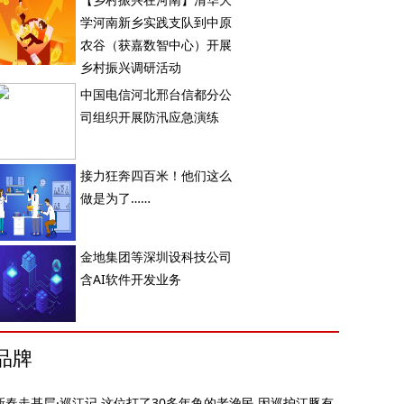
学河南新乡实践支队到中原
农谷（获嘉数智中心）开展
乡村振兴调研活动
中国电信河北邢台信都分公
司组织开展防汛应急演练
接力狂奔四百米！他们这么
做是为了……
金地集团等深圳设科技公司
含AI软件开发业务
品牌
新春走基层·巡江记 这位打了30多年鱼的老渔民 因巡护江豚有