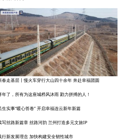
新春走基层丨慢火车穿行大山四十余年 奔赴幸福团圆
拜年了，所有为这座城栉风沐雨 勠力拼搏的人！
民生实事“暖心答卷” 开启幸福连云新年新篇
续写丝路新篇章 丝路河韵 兰州打造多元文旅IP
践行新发展理念 加快构建安全韧性城市