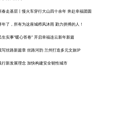
新春走基层丨慢火车穿行大山四十余年 奔赴幸福团圆
拜年了，所有为这座城栉风沐雨 勠力拼搏的人！
民生实事“暖心答卷” 开启幸福连云新年新篇
续写丝路新篇章 丝路河韵 兰州打造多元文旅IP
践行新发展理念 加快构建安全韧性城市