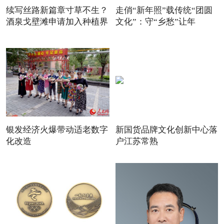
续写丝路新篇章寸草不生？
走俏“新年照”载传统“团圆
酒泉戈壁滩申请加入种植界
文化”：守“乡愁”让年
银发经济火爆带动适老数字
新国货品牌文化创新中心落
化改造
户江苏常熟