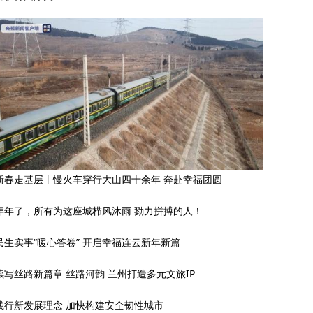
新春走基层丨慢火车穿行大山四十余年 奔赴幸福团圆
拜年了，所有为这座城栉风沐雨 勠力拼搏的人！
民生实事“暖心答卷” 开启幸福连云新年新篇
续写丝路新篇章 丝路河韵 兰州打造多元文旅IP
践行新发展理念 加快构建安全韧性城市