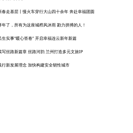
新春走基层丨慢火车穿行大山四十余年 奔赴幸福团圆
拜年了，所有为这座城栉风沐雨 勠力拼搏的人！
民生实事“暖心答卷” 开启幸福连云新年新篇
续写丝路新篇章 丝路河韵 兰州打造多元文旅IP
践行新发展理念 加快构建安全韧性城市